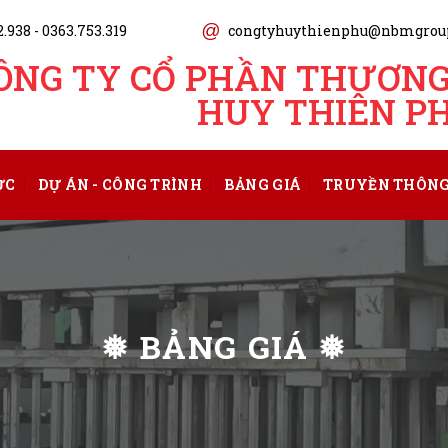
@
.938 - 0363.753.319
congtyhuythienphu@nbmgrou
ÔNG TY CỔ PHẦN THƯƠNG 
HUY THIÊN P
ỰC
DỰ ÁN - CÔNG TRÌNH
BẢNG GIÁ
TRUYỀN THÔN
❅ BẢNG GIÁ ❅