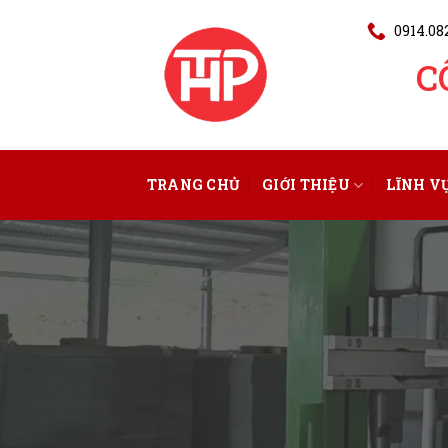
0914.082
C
TRANG CHỦ
GIỚI THIỆU
LĨNH V