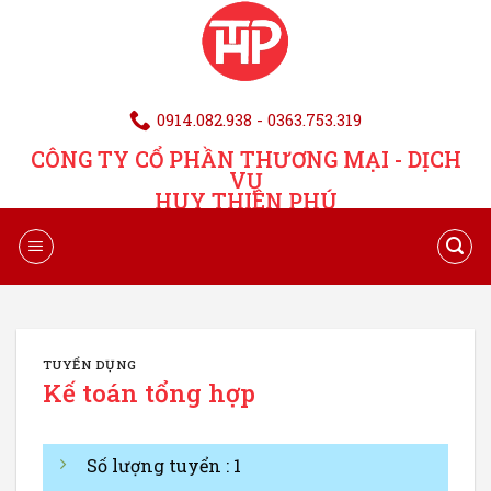
0914.082.938 - 0363.753.319
CÔNG TY CỔ PHẦN THƯƠNG MẠI - DỊCH
VỤ
HUY THIÊN PHÚ
TUYỂN DỤNG
Kế toán tổng hợp
Số lượng tuyển : 1