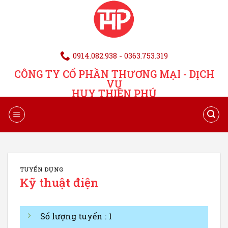
0914.082.938 - 0363.753.319
CÔNG TY CỔ PHẦN THƯƠNG MẠI - DỊCH
VỤ
HUY THIÊN PHÚ
TUYỂN DỤNG
Kỹ thuật điện
Số lượng tuyển : 1